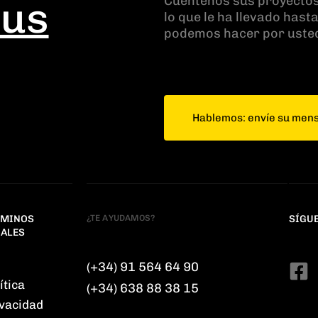
Cuéntenos sus proyectos
sus
lo que le ha llevado hast
podemos hacer por uste
Hablemos: envíe su men
RMINOS
¿TE AYUDAMOS?
SÍGU
GALES
(+34) 91 564 64 90
ítica
(+34) 638 88 38 15
ivacidad