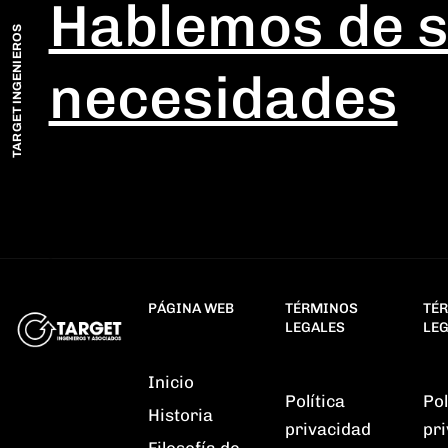
Hablemos de 
TARGET INGENIEROS
necesidades
desliza
PÁGINA WEB
TÉRMINOS
TÉ
LEGALES
LE
Inicio
Política
Pol
Historia
privacidad
pr