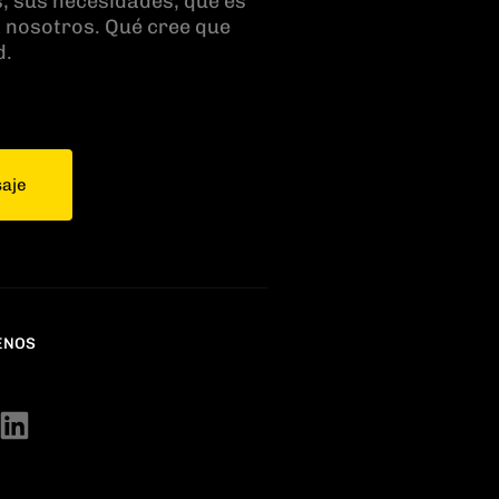
, sus necesidades, qué es
a nosotros. Qué cree que
d.
saje
ENOS